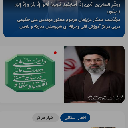
Open s
وَبَشِّرِ الصَّابرِینَ الَّذینَ إِذَا أَصَابَتْهُمْ مُصِیبَهٌ قَالُوا إِنَّا لِلَّهِ وَ إِنَّا إِلَیْهِ
رَاجِعُونَ
Open s
درگذشت همکار عزیزمان مرحوم مغفور مهندس علی حکیمی
مربی مراکز آموزش فنی وحرفه ای شهرستان مبارکه و لنجان
اخبار استانی
اخبار مراکز