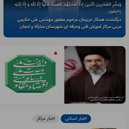
Open s
وَبَشِّرِ الصَّابرِینَ الَّذینَ إِذَا أَصَابَتْهُمْ مُصِیبَهٌ قَالُوا إِنَّا لِلَّهِ وَ إِنَّا إِلَیْهِ
رَاجِعُونَ
Open s
درگذشت همکار عزیزمان مرحوم مغفور مهندس علی حکیمی
مربی مراکز آموزش فنی وحرفه ای شهرستان مبارکه و لنجان
اخبار استانی
اخبار مراکز