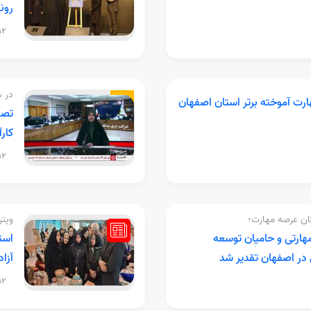
رون
:38
در ش
و مهارت آموخته برتر استان اصفهان
تصم
کارآ
:17
گان عرصه مهارت؛
ویتر
مهارتی و حامیان توسعه
است
در اصفهان تقدیر شد
آزاد
:59