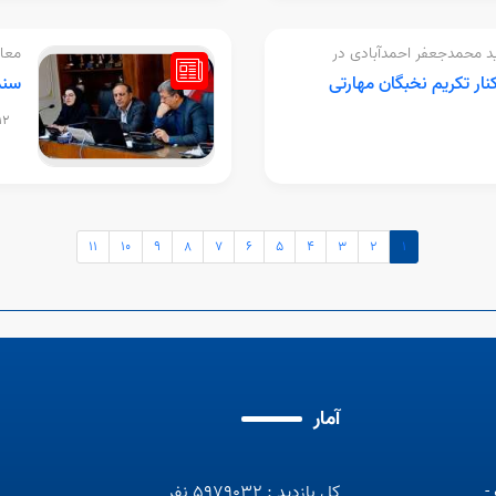
ید محمدجعفر احمدآبادی در
معاو
آموز
نار تکریم نخبگان مهارتی
سند
:30
11
10
9
8
7
6
5
4
3
2
1
آمار
-
کل بازدید : 5979032 نفر