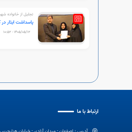
تجلیل از خانواده شه
جشنواره مهارت؛
پاسداشت ایثار در ک
1405/05/12 - 10:52
ارتباط با ما
آدرس : اصفهان - میدان آزادی - خیابان هزارجریب 