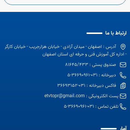
ارتباط با ما
آدرس : اصفهان - میدان آزادی - خیابان هزارجریب - خیابان کارگر
- اداره کل آموزش فنی و حرفه ای استان اصفهان
صندوق پستی : 81645/433
دبیرخانه : 031-36690961-5
فاکس دبیرخانه : 031-36693152
پست الکترونیکی :
etvtopr@gmail.com
تلفن تماس :
031-36690961-5
آمار