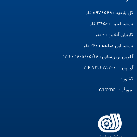
کل بازدید : 5979549 نفر
بازدید امروز : 3450 نفر
کاربران آنلاین : 0 نفر
بازدید این صفحه : 260 نفر
آخرین بروزرسانی : 1405/05/14 12:20
آی پی :
216.73.217.130
کشور :
مرورگر :
chrome