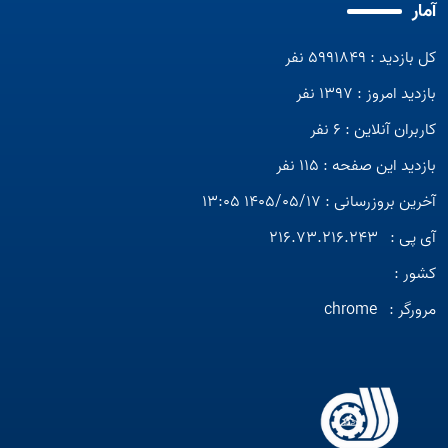
آمار
کل بازدید : 5991849 نفر
بازدید امروز : 1397 نفر
کاربران آنلاین : 6 نفر
بازدید این صفحه : 115 نفر
آخرین بروزرسانی : 1405/05/17 13:05
آی پی :
216.73.216.243
کشور :
مرورگر :
chrome