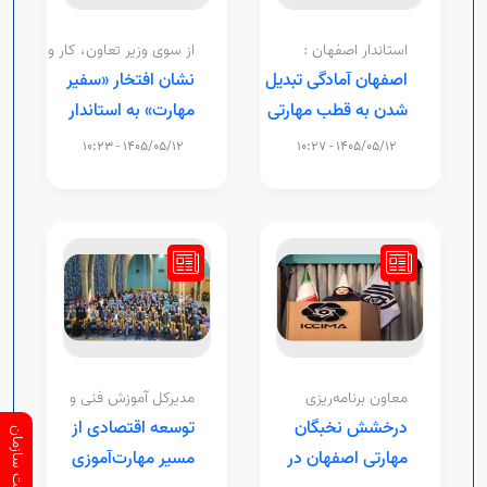
استاندار اصفهان :
از سوی وزیر تعاون، کار و
رفاه اجتماعی؛
اصفهان آمادگی تبدیل
نشان افتخار «سفیر
شدن به قطب مهارتی
مهارت» به استاندار
و کارآفرینی کشور را
اصفهان اهدا شد
1405/05/12 - 10:23
1405/05/12 - 10:27
دارد
معاون برنامه‌ریزی
مدیرکل آموزش فنی و
راهبردی و صلاحیت
حرفه‌ای اصفهان:
درخشش نخبگان
توسعه اقتصادی از
حرفه‌ای سازمان آموزش
فنی و حرفه‌ای کشور :
مهارتی اصفهان در
مسیر مهارت‌آموزی