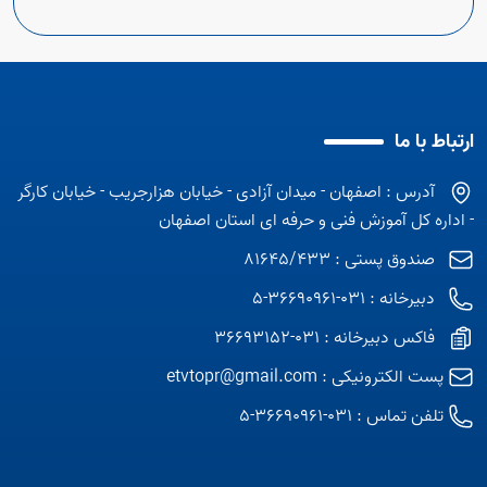
ارتباط با ما
آدرس : اصفهان - میدان آزادی - خیابان هزارجریب - خیابان کارگر
- اداره کل آموزش فنی و حرفه ای استان اصفهان
صندوق پستی : 81645/433
دبیرخانه : 031-36690961-5
فاکس دبیرخانه : 031-36693152
پست الکترونیکی :
etvtopr@gmail.com
تلفن تماس :
031-36690961-5