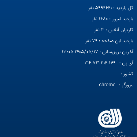
کل بازدید : 5996661 نفر
بازدید امروز : 1680 نفر
کاربران آنلاین : 3 نفر
بازدید این صفحه : 79 نفر
آخرین بروزرسانی : 1405/05/17 13:05
آی پی :
216.73.216.149
کشور :
مرورگر :
chrome