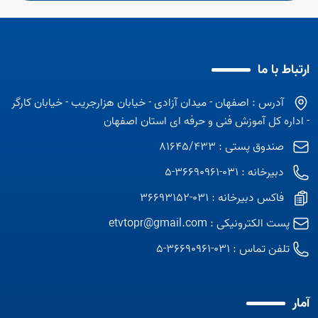
ارتباط با ما
آدرس : اصفهان - میدان آزادی - خیابان هزارجریب - خیابان کارگر
- اداره کل آموزش فنی و حرفه ای استان اصفهان
صندوق پستی : 81645/433
دبیرخانه : 031-36690961-5
فاکس دبیرخانه : 031-36693152
پست الکترونیکی :
etvtopr@gmail.com
تلفن تماس :
031-36690961-5
آمار