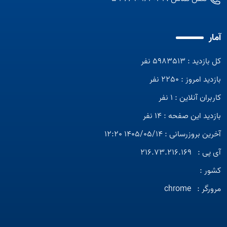
آمار
کل بازدید : 5983513 نفر
بازدید امروز : 2250 نفر
کاربران آنلاین : 1 نفر
بازدید این صفحه : 14 نفر
آخرین بروزرسانی : 1405/05/14 12:20
آی پی :
216.73.216.169
کشور :
مرورگر :
chrome