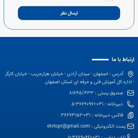
ارسال نظر
ارتباط با ما
آدرس : اصفهان - میدان آزادی - خیابان هزارجریب - خیابان کارگر
- اداره کل آموزش فنی و حرفه ای استان اصفهان
صندوق پستی : 81645/433
دبیرخانه : 031-36690961-5
فاکس دبیرخانه : 031-36693152
پست الکترونیکی :
etvtopr@gmail.com
تلفن تماس :
031-36690961-5