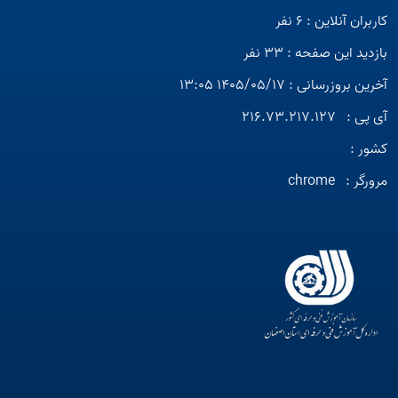
کاربران آنلاین : 6 نفر
بازدید این صفحه : 33 نفر
آخرین بروزرسانی : 1405/05/17 13:05
آی پی :
216.73.217.127
کشور :
مرورگر :
chrome