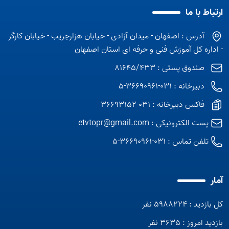
ارتباط با ما
آدرس : اصفهان - میدان آزادی - خیابان هزارجریب - خیابان کارگر
- اداره کل آموزش فنی و حرفه ای استان اصفهان
صندوق پستی : 81645/433
دبیرخانه : 031-36690961-5
فاکس دبیرخانه : 031-36693152
پست الکترونیکی :
etvtopr@gmail.com
تلفن تماس :
031-36690961-5
آمار
کل بازدید : 5988224 نفر
بازدید امروز : 3635 نفر