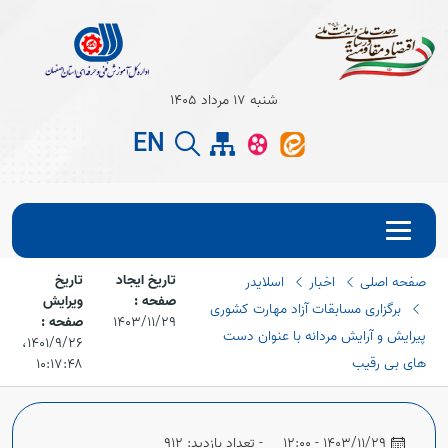
Open s
شنبه 17 مرداد 1405
EN
Open s
تاریخ ایجاد
تاریخ
صفحه اصلی
اخبار
اسلایدر
صفحه :
ویرایش
برگزاری مسابقات آزاد مهارت کشوری
1403/11/29
صفحه :
پیرایش و آرایش مردانه با عنوان دست
۱۴۰۱/۹/۲۶،‏
های بی رقیب
۱۰:۱۷:۴۸
Open s
1403/11/29 - 12:00
- تعداد بازدید: 912