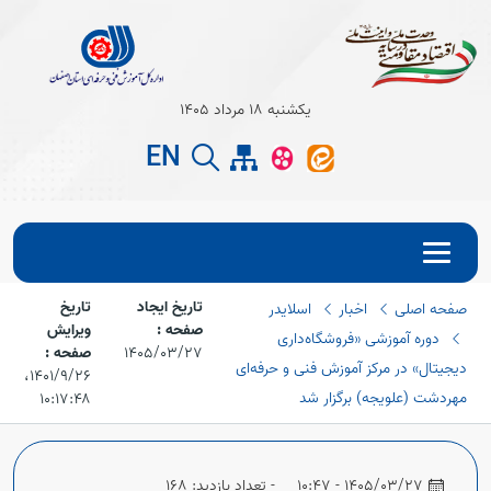
Open s
یکشنبه 18 مرداد 1405
EN
Open s
تاریخ ایجاد
تاریخ
صفحه اصلی
اخبار
اسلایدر
صفحه :
ویرایش
دوره آموزشی «فروشگاه‌داری
1405/03/27
صفحه :
دیجیتال» در مرکز آموزش فنی و حرفه‌ای
۱۴۰۱/۹/۲۶،‏
مهردشت (علویجه) برگزار شد
۱۰:۱۷:۴۸
Open s
1405/03/27 - 10:47
- تعداد بازدید: 168