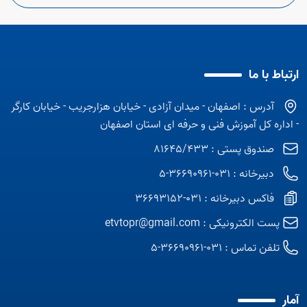
ارتباط با ما
آدرس : اصفهان - میدان آزادی - خیابان هزارجریب - خیابان کارگر
- اداره کل آموزش فنی و حرفه ای استان اصفهان
صندوق پستی : 81645/433
دبیرخانه : 031-36690961-5
فاکس دبیرخانه : 031-36693152
پست الکترونیکی :
etvtopr@gmail.com
تلفن تماس :
031-36690961-5
آمار