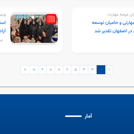
گان عرصه مهارت؛
ویتر
مهارتی و حامیان توسعه
است
در اصفهان تقدیر شد
آزاد
:59
11
10
9
8
7
6
5
4
3
2
1
آمار