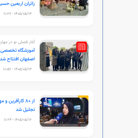
زائران اربعین حسی
1405/05/13 - 11:22
آغاز فصلی نو در مهار
آموزشگاه تخصصی ص
اصفهان افتتاح شد
1405/05/13 - 10:52
از 80 کارآفرین 
تجلیل شد
1405/05/12 - 11:24