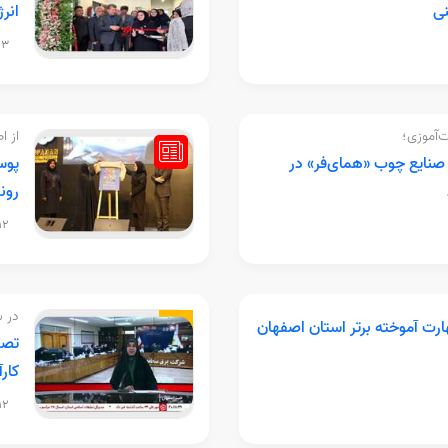
نی
انر
:54
ت‌آموزی؛
از ا
نایع چوب «همای‌فر» در
پوس
رون
:38
در ش
و مهارت آموخته برتر استان اصفهان
تصم
کارآ
:17