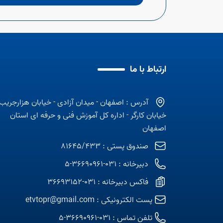
ارتباط با ما
آدرس : اصفهان - میدان آزادی - خیابان هزارجریب 
خیابان کارگر - اداره کل آموزش فنی و حرفه ای استان
اصفهان
صندوق پستی : 81645/433
دبیرخانه : 031-36690961-5
فاکس دبیرخانه : 031-36693152
پست الکترونیکی :
etvtopr@gmail.com
تلفن تماس :
031-36690961-5