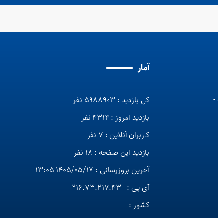
آمار
-
کل بازدید : 5988903 نفر
بازدید امروز : 4314 نفر
کاربران آنلاین : 7 نفر
بازدید این صفحه : 18 نفر
آخرین بروزرسانی : 1405/05/17 13:05
آی پی :
216.73.217.43
کشور :