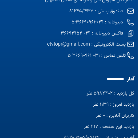
- اداره کل آموزش فنی و حرفه ای استان اصفهان
صندوق پستی : 81645/433
دبیرخانه : 031-36690961-5
فاکس دبیرخانه : 031-36693152
پست الکترونیکی :
etvtopr@gmail.com
تلفن تماس :
031-36690961-5
آمار
کل بازدید : 5982402 نفر
بازدید امروز : 1139 نفر
کاربران آنلاین : 0 نفر
بازدید این صفحه : 217 نفر
آخرین بروزرسانی : 1405/05/14 12:20