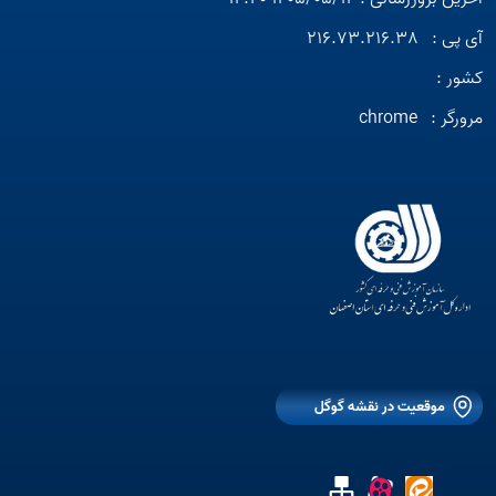
آی پی :
216.73.216.38
کشور :
مرورگر :
chrome
موقعیت در نقشه گوگل