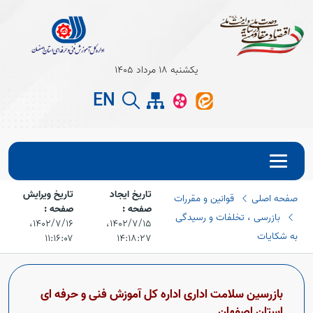
Open s
یکشنبه 18 مرداد 1405
EN
Open s
تاریخ ایجاد
تاریخ ویرایش
صفحه اصلی
قوانین و مقررات
صفحه :
صفحه :
بازرسی ، تخلفات و رسیدگی
۱۴۰۲/۷/۱۵،‏
۱۴۰۲/۷/۱۶،‏
به شکایات
۱۱:۱۶:۰۷
۱۴:۱۸:۲۷
Open s
بازرسین سلامت اداری اداره کل آموزش فنی و حرفه ای
استان اصفهان