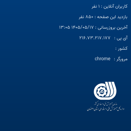
کاربران آنلاین : 1 نفر
بازدید این صفحه : 850 نفر
آخرین بروزرسانی : 1405/05/17 13:05
آی پی :
216.73.217.177
کشور :
مرورگر :
chrome