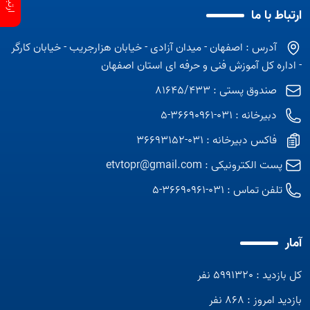
ارتباط با ما
آدرس : اصفهان - میدان آزادی - خیابان هزارجریب - خیابان کارگر
- اداره کل آموزش فنی و حرفه ای استان اصفهان
صندوق پستی : 81645/433
دبیرخانه : 031-36690961-5
فاکس دبیرخانه : 031-36693152
پست الکترونیکی :
etvtopr@gmail.com
تلفن تماس :
031-36690961-5
آمار
کل بازدید : 5991320 نفر
بازدید امروز : 868 نفر