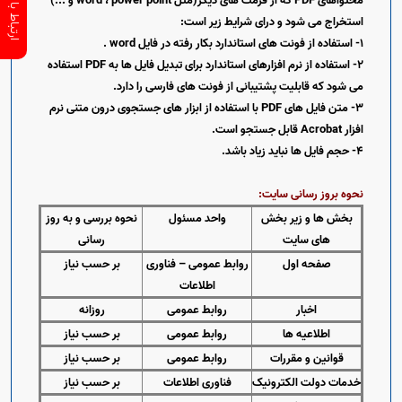
محتواهای
PDF
که از فرمت های دیگر(مثل
power point
،
word
و ...)
استخراج می شود و درای شرایط زیر است:
1- استفاده از فونت های استاندارد بکار رفته در فایل
word
.
2- استفاده از نرم افزارهای استاندارد برای تبدیل فایل ها به
PDF
استفاده
می شود که قابلیت پشتیبانی از فونت های فارسی را دارد.
3- متن فایل های
PDF
با استفاده از ابزار های جستجوی درون متنی نرم
افزار
Acrobat
قابل جستجو است.
4- حجم فایل ها نباید زیاد باشد.
نحوه بروز رسانی سایت:
بخش ها و زیر بخش
واحد مسئول
نحوه بررسی و به روز
های سایت
رسانی
صفحه اول
روابط عمومی – فناوری
بر حسب نیاز
اطلاعات
اخبار
روابط عمومی
روزانه
اطلاعیه ها
روابط عمومی
بر حسب نیاز
قوانین و مقررات
روابط عمومی
بر حسب نیاز
خدمات دولت الکترونیک
فناوری اطلاعات
بر حسب نیاز