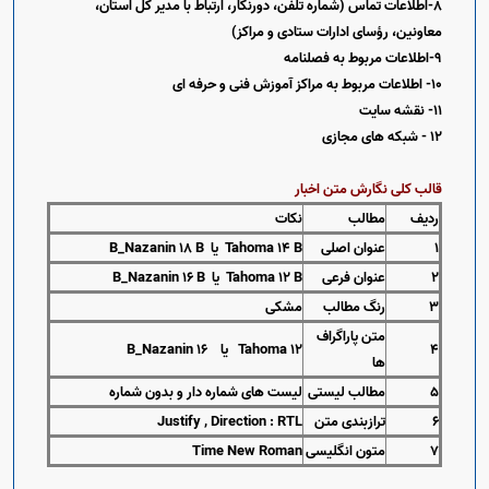
8-اطلاعات تماس (شماره تلفن، دورنگار، ارتباط با مدیر کل استان،
معاونین، رؤسای ادارات ستادی و مراکز)
9-اطلاعات مربوط به فصلنامه
10- اطلاعات مربوط به مراکز آموزش فنی و حرفه ای
11- نقشه سایت
12 - شبکه های مجازی
قالب کلی نگارش متن اخبار
ردیف
مطالب
نکات
۱
عنوان اصلی
B
۱۴
Tahoma
یا
B
۱۸
B_Nazanin
۲
عنوان فرعی
B
۱۲
Tahoma
یا
B
۱۶
B_Nazanin
۳
رنگ مطالب
مشکی
متن پاراگراف
۴
۱۲ یا
Tahoma
۱۶
B_Nazanin
ها
۵
مطالب لیستی
لیست های شماره دار و بدون شماره
۶
ترازبندی متن
Justify , Direction : RTL
۷
متون انگلیسی
Time New Roman