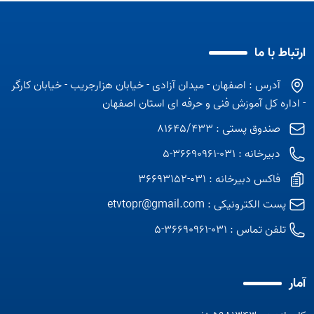
ارتباط با ما
آدرس : اصفهان - میدان آزادی - خیابان هزارجریب - خیابان کارگر
- اداره کل آموزش فنی و حرفه ای استان اصفهان
صندوق پستی : 81645/433
دبیرخانه : 031-36690961-5
فاکس دبیرخانه : 031-36693152
پست الکترونیکی :
etvtopr@gmail.com
تلفن تماس :
031-36690961-5
آمار