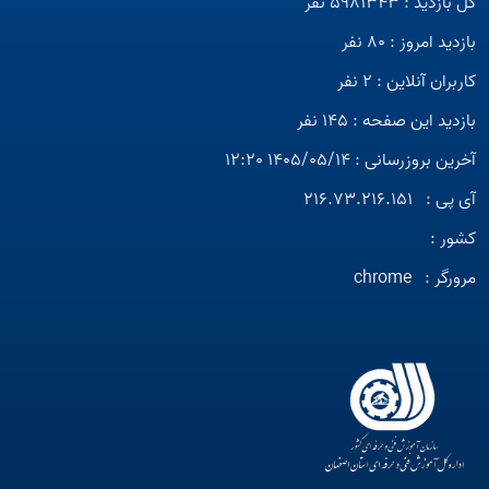
کل بازدید : 5981343 نفر
بازدید امروز : 80 نفر
کاربران آنلاین : 2 نفر
بازدید این صفحه : 145 نفر
آخرین بروزرسانی : 1405/05/14 12:20
آی پی :
216.73.216.151
کشور :
مرورگر :
chrome