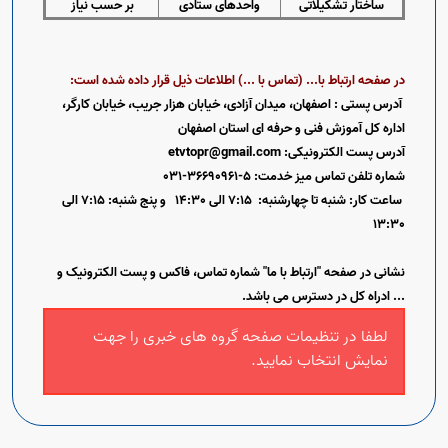
ساختار تشکیلاتی
واحدهای ستادی
بر حسب نیاز
در صفحه ارتباط با... (تماس با ...) اطلاعات ذیل قرار داده شده است:
آدرس پستی
: اصفهان، میدان آزادی، خیابان هزار جریب، خیابان کارگر،
اداره کل آموزش فنی و حرفه ای استان اصفهان
آدرس پست الکترونیکی: etvtopr@gmail.com
شماره تلفن تماس میز خدمت: 5-36690961-031
ساعت کار
:
شنبه تا چهارشنبه:
7:15 الی 14:30
و پنج شنبه: 7:15 الی
13:30
نشانی
در صفحه "ارتباط با ما" شماره تماس، فاکس و پست الکترونیک و
... ادراه کل در دسترس می باشد.
لطفا در تنظیمات صفحه گروه های خبری را جهت
نمایش انتخاب نمایید.