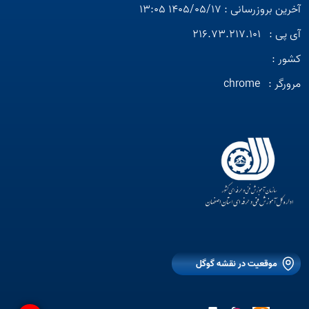
آخرین بروزرسانی : 1405/05/17 13:05
آی پی :
216.73.217.101
کشور :
مرورگر :
chrome
موقعیت در نقشه گوگل