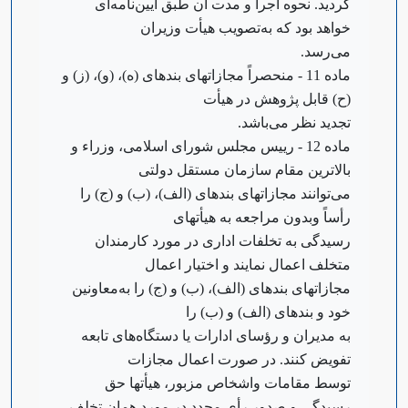
گردید. نحوه اجرا و مدت آن طبق آیین‌نامه‌ای
خواهد بود که به‌تصویب هیأت وزیران
می‌رسد.
‌ماده 11 - منحصراً مجازاتهای بندهای (ه)، (‌و)، (‌ز) و
(ح) قابل پژوهش در هیأت
تجدید نظر می‌باشد.
‌ماده 12 - رییس مجلس شورای اسلامی، وزراء و
بالاترین مقام سازمان مستقل دولتی
می‌توانند مجازاتهای بندهای (‌الف)، (ب) و (ج) را
رأساً و‌بدون مراجعه به هیأتهای
رسیدگی به تخلفات اداری در مورد کارمندان
متخلف اعمال نمایند و اختیار اعمال
مجازاتهای بندهای (‌الف)، (ب) و (ج) را به‌معاونین
خود و بندهای (‌الف) و (ب) را
به مدیران و رؤسای ادارات یا دستگاه‌های تابعه
تفویض کنند. در صورت اعمال مجازات
توسط مقامات و‌اشخاص مزبور، هیأتها حق
رسیدگی و صدور رأی مجدد در مورد همان تخلف