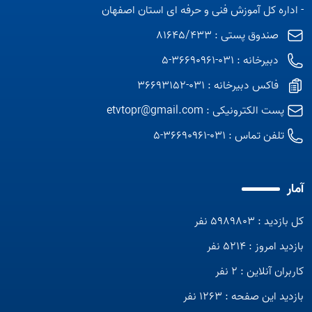
- اداره کل آموزش فنی و حرفه ای استان اصفهان
صندوق پستی : 81645/433
دبیرخانه : 031-36690961-5
فاکس دبیرخانه : 031-36693152
پست الکترونیکی :
etvtopr@gmail.com
تلفن تماس :
031-36690961-5
آمار
کل بازدید : 5989803 نفر
بازدید امروز : 5214 نفر
کاربران آنلاین : 2 نفر
بازدید این صفحه : 1263 نفر