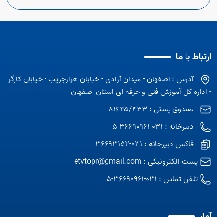
ارتباط با ما
آدرس : اصفهان - میدان آزادی - خیابان هزارجریب - خیابان کارگر
- اداره کل آموزش فنی و حرفه ای استان اصفهان
صندوق پستی : 81645/433
دبیرخانه : 031-36690961-5
فاکس دبیرخانه : 031-36693152
پست الکترونیکی :
etvtopr@gmail.com
تلفن تماس :
031-36690961-5
آمار