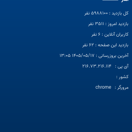
کل بازدید : 5988100 نفر
بازدید امروز : 3511 نفر
کاربران آنلاین : 6 نفر
بازدید این صفحه : 62 نفر
آخرین بروزرسانی : 1405/05/17 13:05
آی پی :
216.73.216.114
کشور :
مرورگر :
chrome