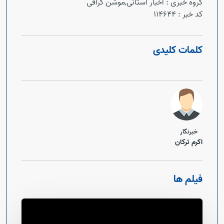
گروه خبری :
اخبار استانی,موشن گرافی
کد خبر :
114644
کلمات کلیدی
خبرنگار
اکرم ترکان
فیلم ها