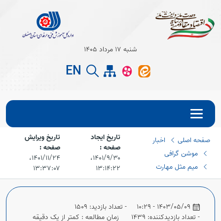
Open s
شنبه 17 مرداد 1405
EN
Open s
تاریخ ایجاد
تاریخ ویرایش
صفحه اصلی
اخبار
صفحه :
صفحه :
موشن گرافی
۱۴۰۱/۹/۳۰،‏
۱۴۰۱/۱۱/۲۴،‏
میم مثل مهارت
۱۳:۳۷:۰۷
۱۳:۱۴:۲۲
Open s
1403/05/09 - 10:29
- تعداد بازدید: 1509
- تعداد بازدیدکننده: 1439
زمان مطالعه : کمتر از یک دقیقه