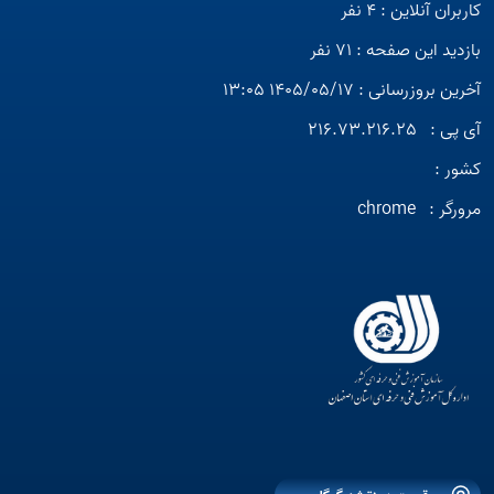
کاربران آنلاین : 4 نفر
بازدید این صفحه : 71 نفر
آخرین بروزرسانی : 1405/05/17 13:05
آی پی :
216.73.216.25
کشور :
مرورگر :
chrome