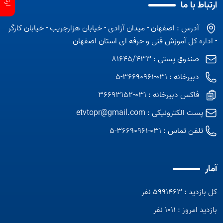
ارتباط با ما
آدرس : اصفهان - میدان آزادی - خیابان هزارجریب - خیابان کارگر
- اداره کل آموزش فنی و حرفه ای استان اصفهان
صندوق پستی : 81645/433
دبیرخانه : 031-36690961-5
فاکس دبیرخانه : 031-36693152
پست الکترونیکی :
etvtopr@gmail.com
تلفن تماس :
031-36690961-5
آمار
کل بازدید : 5991463 نفر
بازدید امروز : 1011 نفر