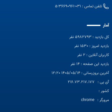
تلفن تماس :
031-36690961-5
آمار
کل بازدید : 5982793 نفر
بازدید امروز : 1530 نفر
کاربران آنلاین : 2 نفر
بازدید این صفحه : 14 نفر
آخرین بروزرسانی : 1405/05/14 12:20
آی پی :
216.73.217.177
کشور :
مرورگر :
chrome