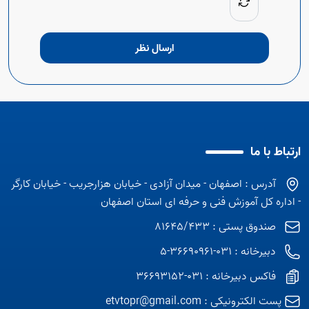
ارسال نظر
ارتباط با ما
آدرس : اصفهان - میدان آزادی - خیابان هزارجریب - خیابان کارگر
- اداره کل آموزش فنی و حرفه ای استان اصفهان
صندوق پستی : 81645/433
دبیرخانه : 031-36690961-5
فاکس دبیرخانه : 031-36693152
پست الکترونیکی :
etvtopr@gmail.com