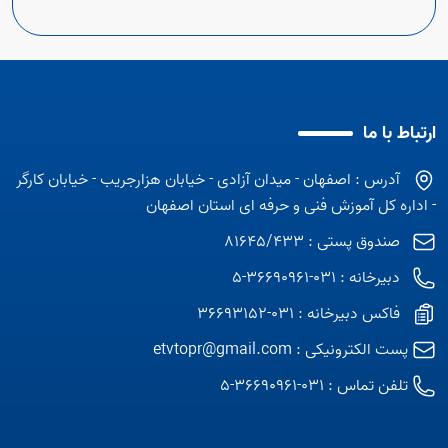
ارتباط با ما
آدرس : اصفهان - میدان آزادی - خیابان هزارجریب - خیابان کارگر
- اداره کل آموزش فنی و حرفه ای استان اصفهان
صندوق پستی : 81645/433
دبیرخانه : 031-36690961-5
فاکس دبیرخانه : 031-36693152
پست الکترونیکی :
etvtopr@gmail.com
تلفن تماس :
031-36690961-5