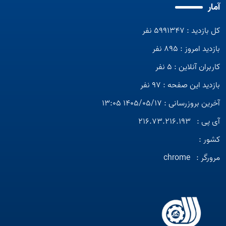
آمار
کل بازدید : 5991347 نفر
بازدید امروز : 895 نفر
کاربران آنلاین : 5 نفر
بازدید این صفحه : 97 نفر
آخرین بروزرسانی : 1405/05/17 13:05
آی پی :
216.73.216.193
کشور :
مرورگر :
chrome