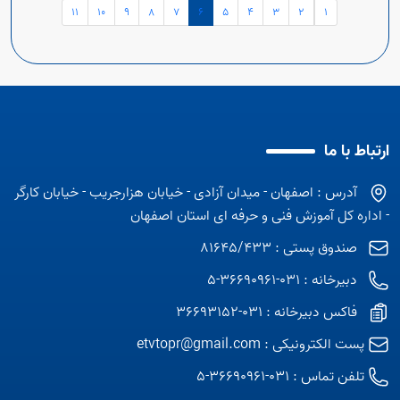
11
10
9
8
7
6
5
4
3
2
1
ارتباط با ما
آدرس : اصفهان - میدان آزادی - خیابان هزارجریب - خیابان کارگر
- اداره کل آموزش فنی و حرفه ای استان اصفهان
صندوق پستی : 81645/433
دبیرخانه : 031-36690961-5
فاکس دبیرخانه : 031-36693152
پست الکترونیکی :
etvtopr@gmail.com
تلفن تماس :
031-36690961-5