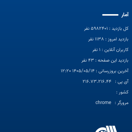
آمار
کل بازدید : 5982401 نفر
بازدید امروز : 1138 نفر
کاربران آنلاین : 1 نفر
بازدید این صفحه : 43 نفر
آخرین بروزرسانی : 1405/05/14 12:20
آی پی :
216.73.216.44
کشور :
مرورگر :
chrome