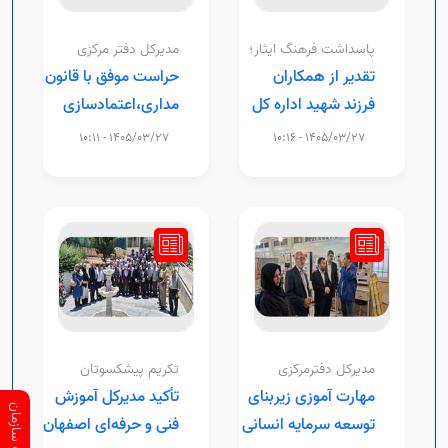
پاسداشت فرهنگ ایثار؛
مدیرکل دفتر مرکزی
حراست سازمان آموزش
تقدیر از همکاران
حراست موفق با قانون
فنی وحرفه ای کشور:
فرزند شهید اداره کل
مداری،اعتمادسازی
آموزش فنی و حرفه‌ای
ورویکرد پیشگیرانه
1405/03/27 - 10:11
1405/03/27 - 10:16
اصفهان
شناخته می شود
مدیرکل دفترمرکزی
تکریم پیشکسوتان
حراست سازمان آموزش
مهارت؛
مهارت آموزی زیربنای
تأکید مدیرکل آموزش
فنی وحرفه ای کشور:
توسعه سرمایه انسانی
فنی و حرفه‌ای اصفهان