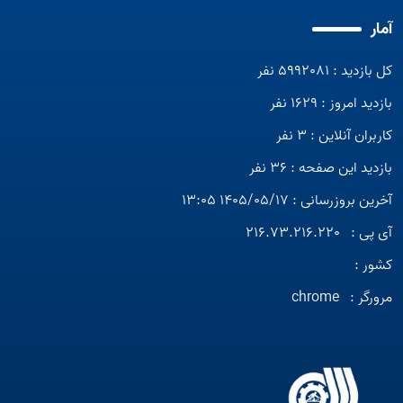
آمار
کل بازدید : 5992081 نفر
بازدید امروز : 1629 نفر
کاربران آنلاین : 3 نفر
بازدید این صفحه : 36 نفر
آخرین بروزرسانی : 1405/05/17 13:05
آی پی :
216.73.216.220
کشور :
مرورگر :
chrome