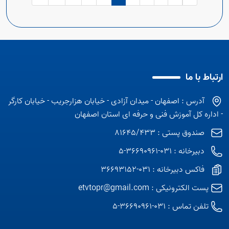
ارتباط با ما
آدرس : اصفهان - میدان آزادی - خیابان هزارجریب - خیابان کارگر
- اداره کل آموزش فنی و حرفه ای استان اصفهان
صندوق پستی : 81645/433
دبیرخانه : 031-36690961-5
فاکس دبیرخانه : 031-36693152
پست الکترونیکی :
etvtopr@gmail.com
تلفن تماس :
031-36690961-5