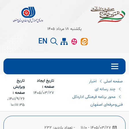
Open s
یکشنبه 18 مرداد 1405
EN
Open s
تاریخ ایجاد
تاریخ
صفحه اصلی
اخبار
صفحه :
ویرایش
چند رسانه ای
1405/03/27
صفحه :
محور برنامه فرهنگی اداره‌کل
۱۴۰۱/۹/۲۶،‏
فنی‌وحرفه‌ای اصفهان
۱۰:۱۷:۳۵
Open s
1405/03/27 - 11:10
- تعداد بازدید: 232