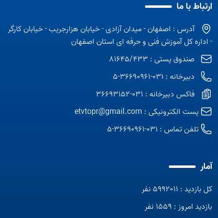
ارتباط با ما
آدرس : اصفهان - میدان آزادی - خیابان هزارجریب - خیابان کارگر
- اداره کل آموزش فنی و حرفه ای استان اصفهان
صندوق پستی : 81645/433
دبیرخانه : 031-36690961-5
فاکس دبیرخانه : 031-36693152
پست الکترونیکی :
etvtopr@gmail.com
تلفن تماس :
031-36690961-5
آمار
کل بازدید : 5992011 نفر
بازدید امروز : 1559 نفر