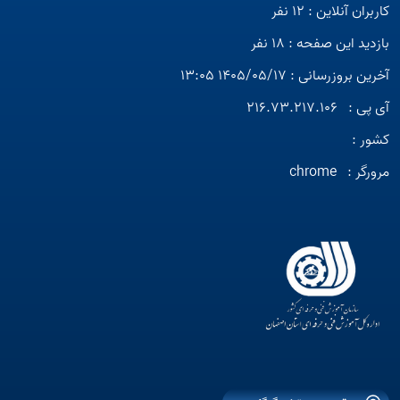
کاربران آنلاین : 12 نفر
بازدید این صفحه : 18 نفر
آخرین بروزرسانی : 1405/05/17 13:05
آی پی :
216.73.217.106
کشور :
مرورگر :
chrome