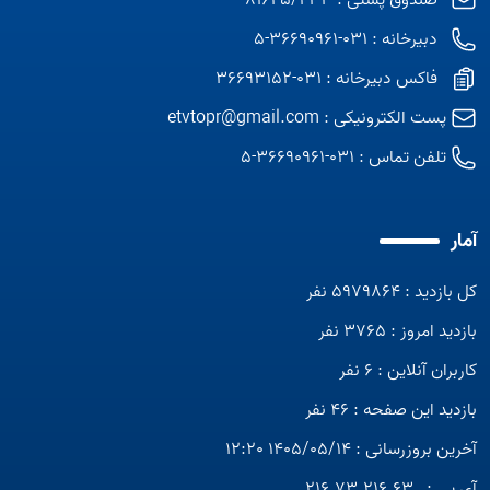
صندوق پستی : 81645/433
دبیرخانه : 031-36690961-5
فاکس دبیرخانه : 031-36693152
پست الکترونیکی :
etvtopr@gmail.com
تلفن تماس :
031-36690961-5
آمار
کل بازدید : 5979864 نفر
بازدید امروز : 3765 نفر
کاربران آنلاین : 6 نفر
بازدید این صفحه : 46 نفر
آخرین بروزرسانی : 1405/05/14 12:20
آی پی :
216.73.216.63