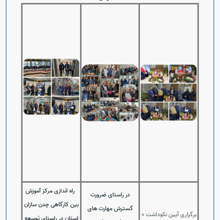
Open s
Open s
راه اندازی مرکز آموزش
در راستای ضرورت
بین کارگاهی چدن سازان
گسترش مهارت های
برگزاری آیین نکوداشت «
استان در راستای توسعه