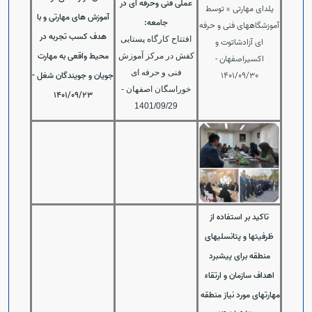
عملی فنی وحرفه ای در
یلدای مهارتی » توسط
آموزش های مهارتی و با
جامعه:
آموزشگاههای فنی و حرفه
هدف کسب تجربه در
افتتاح کارگاه پستایی
ای آزادشاتوت و
محیط واقعی به مهارت
کفش در مرکز آموزش
اکسیراصفهان -
فنی و حرفه ای
1401/09/30
جویان و جویندگان شغل -
خوراسگان اصفهان -
1401/09/23
1401/09/29
تاکید بر استفاده از
ظرفیتها و پتانسلیهای
منطقه برای پیشبرد
اهداف سازمان و ارتقاء
مهارتهای مورد نیاز منطقه