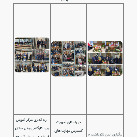
Open s
Open s
راه اندازی مرکز آموزش
در راستای ضرورت
بین کارگاهی چدن سازان
گسترش مهارت های
برگزاری آیین نکوداشت «
استان در راستای توسعه