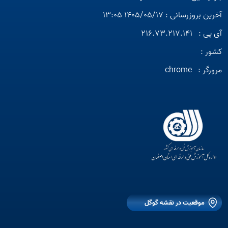
آخرین بروزرسانی : 1405/05/17 13:05
آی پی :
216.73.217.141
کشور :
مرورگر :
chrome
موقعیت در نقشه گوگل