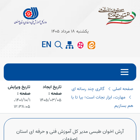
Open s
یکشنبه 18 مرداد 1405
EN
Open s
تاریخ ایجاد
تاریخ ویرایش
صفحه اصلی
گالری چند رسانه ای
صفحه :
صفحه :
مهارت، ابزار نجات است؛ بیا تا با
1405/03/05
۱۴۰۱/۱۰/۱،‏
هم بسازیم
۱۲:۳۸:۰۵
Open s
آرش اخوان طبسی مدیر کل آموزش فنی و حرفه ای استان
اصفهان