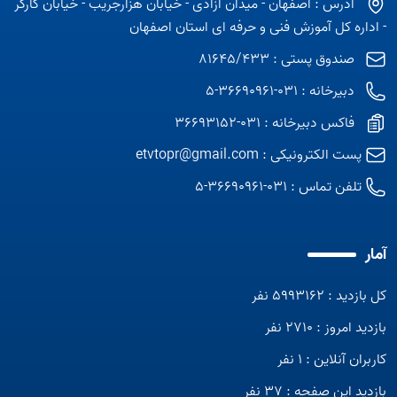
آدرس : اصفهان - میدان آزادی - خیابان هزارجریب - خیابان کارگر
- اداره کل آموزش فنی و حرفه ای استان اصفهان
صندوق پستی : 81645/433
دبیرخانه : 031-36690961-5
فاکس دبیرخانه : 031-36693152
پست الکترونیکی :
etvtopr@gmail.com
تلفن تماس :
031-36690961-5
آمار
کل بازدید : 5993162 نفر
بازدید امروز : 2710 نفر
کاربران آنلاین : 1 نفر
بازدید این صفحه : 37 نفر