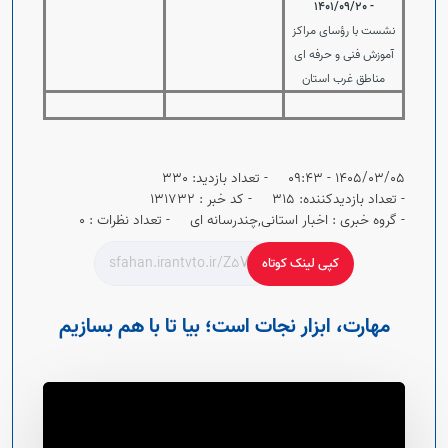
- 1401/09/20
نشست با رؤسای مراکز
آموزش فنی و حرفه ای
مناطق غرب استان
1405/03/05 - 09:43
- تعداد بازدید: 330
- تعداد بازدیدکننده: 315
- کد خبر : 131732
- گروه خبری : اخبار استانی,چندرسانه ای
- تعداد نظرات : 0
کپی لینک کوتاه
مهارت، ابزار نجات است؛ بیا تا با هم بسازیم