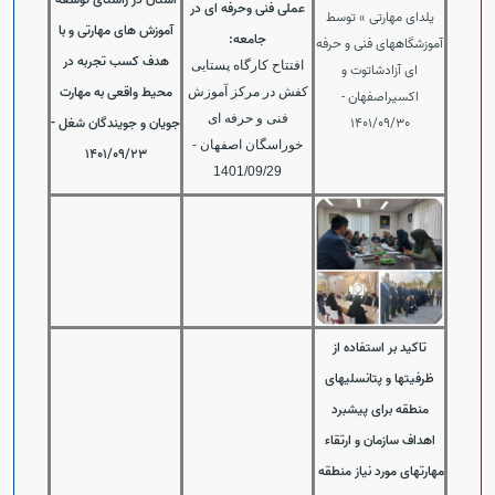
عملی فنی وحرفه ای در
یلدای مهارتی » توسط
آموزش های مهارتی و با
جامعه:
آموزشگاههای فنی و حرفه
هدف کسب تجربه در
افتتاح کارگاه پستایی
ای آزادشاتوت و
محیط واقعی به مهارت
کفش در مرکز آموزش
اکسیراصفهان -
فنی و حرفه ای
1401/09/30
جویان و جویندگان شغل -
خوراسگان اصفهان -
1401/09/23
1401/09/29
تاکید بر استفاده از
ظرفیتها و پتانسلیهای
منطقه برای پیشبرد
اهداف سازمان و ارتقاء
مهارتهای مورد نیاز منطقه