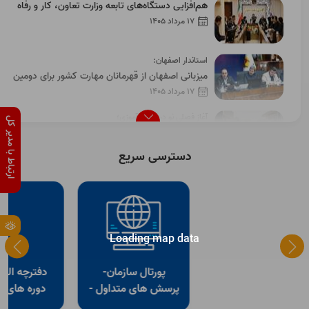
هم‌افزایی دستگاه‌های تابعه وزارت تعاون، کار و رفاه
اجتماعی در اصفهان با حضور مدیرکل آموزش
17 مرداد 1405
فنی‌وحرفه‌ای استان
استاندار اصفهان:
میزبانی اصفهان از قهرمانان مهارت کشور برای دومین
سال پیاپی
17 مرداد 1405
آغاز فصلی نو در مهارت‌آموزی؛
ارتباط با مدیر کل
آموزشگاه تخصصی صنایع چوب «همای‌فر» در
اصفهان افتتاح شد
13 مرداد 1405
دسترسی سریع
از 80 کارآفرین و مهارت آموخته برتر استان اصفهان
تجلیل شد
12 مرداد 1405
در شورای برنامه ریزی استان اصفهان مطرح شد؛
Loading map data
تصمیم در خصوص سندراه اندازی شهرهای کارآفرین
12 مرداد 1405
پورتال سازمان-
دفترچه الکترونیکی
پرسش های متداول -
دوره های آموزشی
راهنما