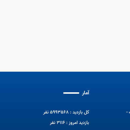
آمار
-
کل بازدید : 5993568 نفر
بازدید امروز : 3116 نفر